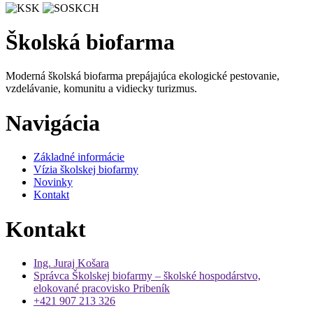
Školská biofarma
Moderná školská biofarma prepájajúca ekologické pestovanie,
vzdelávanie, komunitu a vidiecky turizmus.
Navigácia
Základné informácie
Vízia školskej biofarmy
Novinky
Kontakt
Kontakt
Ing. Juraj Košara
Správca Školskej biofarmy – školské hospodárstvo,
elokované pracovisko Pribeník
+421 907 213 326